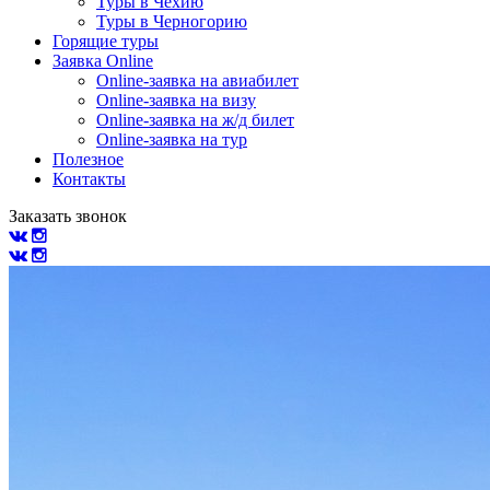
Туры в Чехию
Туры в Черногорию
Горящие туры
Заявка Online
Online-заявка на авиабилет
Online-заявка на визу
Online-заявка на ж/д билет
Online-заявка на тур
Полезное
Контакты
Заказать звонок